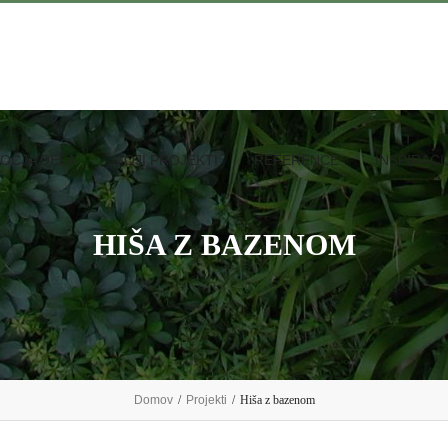
OČJA DELA
MOJI PROJEKTI
REFERENCE
INSPIRACI
HIŠA Z BAZENOM
Domov
/
Projekti
/
Hiša z bazenom