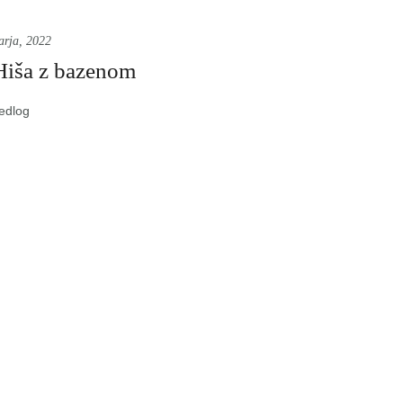
arja, 2022
iša z bazenom
redlog