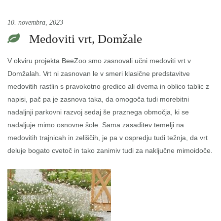
10. novembra, 2023
Medoviti vrt, Domžale
V okviru projekta BeeZoo smo zasnovali učni medoviti vrt v
Domžalah. Vrt ni zasnovan le v smeri klasične predstavitve
medovitih rastlin s pravokotno gredico ali dvema in oblico tablic z
napisi, pač pa je zasnova taka, da omogoča tudi morebitni
nadaljnji parkovni razvoj sedaj še praznega območja, ki se
nadaljuje mimo osnovne šole. Sama zasaditev temelji na
medovitih trajnicah in zeliščih, je pa v ospredju tudi težnja, da vrt
deluje bogato cvetoč in tako zanimiv tudi za naključne mimoidoče.