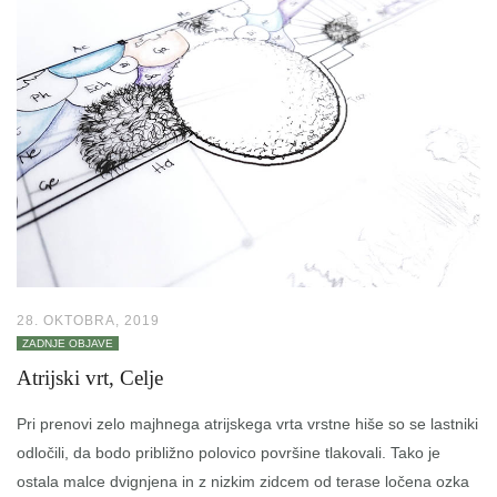
28. OKTOBRA, 2019
ZADNJE OBJAVE
Atrijski vrt, Celje
Pri prenovi zelo majhnega atrijskega vrta vrstne hiše so se lastniki
odločili, da bodo približno polovico površine tlakovali. Tako je
ostala malce dvignjena in z nizkim zidcem od terase ločena ozka