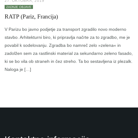
27. OKTOBRA, 2019
ZADNJE OBJAVE
RATP (Pariz, Francija)
V Parizu bo javno podjetje za transport zgradilo novo moderno
stavbo. Arhitekturni biro, ki pripravlja načrte za to zgradbo, me je
povabil k sodelovanju. Zgradba bo namreč zelo »zelena« in
zadolžen sem za rastlinski material za sekundarno zeleno fasado,
ki se bo vila ob straneh in čez streho. Ta bo sestavljena iz plezalk.
Naloga je […]