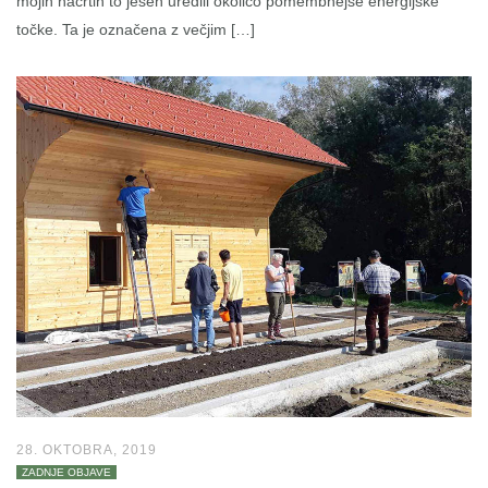
mojih načrtih to jesen uredili okolico pomembnejše energijske
točke. Ta je označena z večjim […]
28. OKTOBRA, 2019
ZADNJE OBJAVE