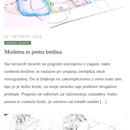
28. OKTOBRA, 2019
ZADNJE OBJAVE
Moderna in pestra brežina
Na neravnih terenih se pogosto srečujemo z zagato, kako
ozeleniti brežine, ki nastane pri urejanju zemljišča okoli
novogradenj. Da si življenja ne zakompliciramo z vrtno trato tam,
kjer jo je težko kositi, za svoje stranke raje poiščem drugačne
pristope. Pogosto se odločam za načrtovanju zasaditev. Kako
pestre in cvetoče bodo, je odvisno od ostalih vsebin […]