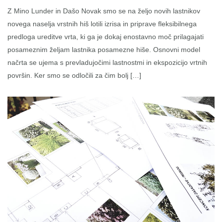
Z Mino Lunder in Dašo Novak smo se na željo novih lastnikov
novega naselja vrstnih hiš lotili izrisa in priprave fleksibilnega
predloga ureditve vrta, ki ga je dokaj enostavno moč prilagajati
posameznim željam lastnika posamezne hiše. Osnovni model
načrta se ujema s prevladujočimi lastnostmi in ekspozicijo vrtnih
površin. Ker smo se odločili za čim bolj […]