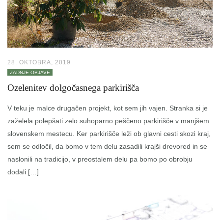
28. OKTOBRA, 2019
ZADNJE OBJAVE
Ozelenitev dolgočasnega parkirišča
V teku je malce drugačen projekt, kot sem jih vajen. Stranka si je
zaželela polepšati zelo suhoparno peščeno parkirišče v manjšem
slovenskem mestecu. Ker parkirišče leži ob glavni cesti skozi kraj,
sem se odločil, da bomo v tem delu zasadili krajši drevored in se
naslonili na tradicijo, v preostalem delu pa bomo po obrobju
dodali […]